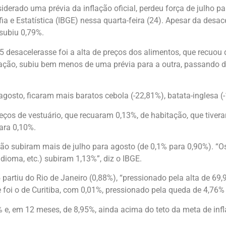
derado uma prévia da inflação oficial, perdeu força de julho p
ia e Estatística (IBGE) nessa quarta-feira (24). Apesar da desa
subiu 0,79%.
5 desacelerasse foi a alta de preços dos alimentos, que recuou
inflação, subiu bem menos de uma prévia para a outra, passand
osto, ficaram mais baratos cebola (-22,81%), batata-inglesa (-1
ços de vestuário, que recuaram 0,13%, de habitação, que tive
para 0,10%.
ção subiram mais de julho para agosto (de 0,1% para 0,90%). “O
dioma, etc.) subiram 1,13%”, diz o IBGE.
partiu do Rio de Janeiro (0,88%), “pressionado pela alta de 69,
 foi o de Curitiba, com 0,01%, pressionado pela queda de 4,76% n
% e, em 12 meses, de 8,95%, ainda acima do teto da meta de inf