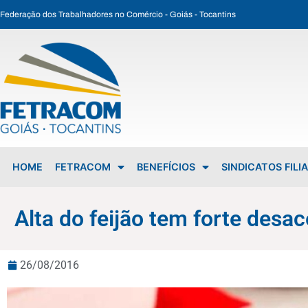
Federação dos Trabalhadores no Comércio - Goiás - Tocantins
Alta do feijão tem forte desaceleração e prévia da inflação oficial perde força
HOME
FETRACOM
BENEFÍCIOS
SINDICATOS FILI
Alta do feijão tem forte desac
26/08/2016