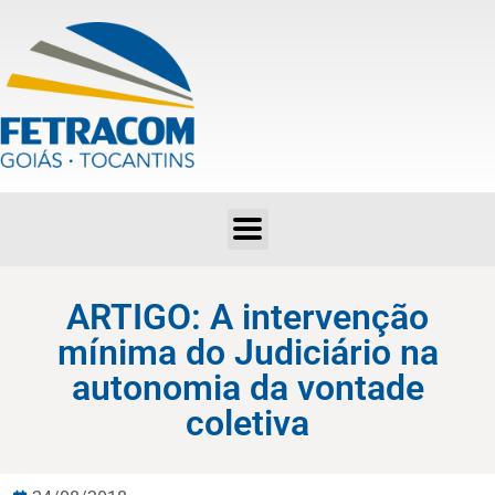
ARTIGO: A intervenção mínima do Judiciário na autonomia da vontade coletiva
ARTIGO: A intervenção
mínima do Judiciário na
autonomia da vontade
coletiva