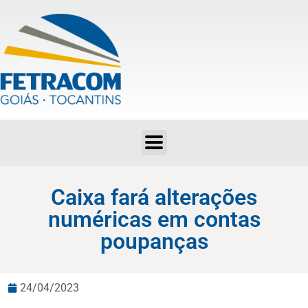
Caixa fará alterações numéricas em contas poupanças
Caixa fará alterações
numéricas em contas
poupanças
24/04/2023