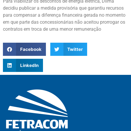
Para viabilizar os descontos de energia elétrica, Dilma
decidiu publicar a medida provisória que garantiu recursos
para compensar a diferença financeira gerada no momento
em que parte das concessionárias não aceitou prorrogar os
contratos em troca de uma menor remuneração
Facebook
Twitter
LinkedIn