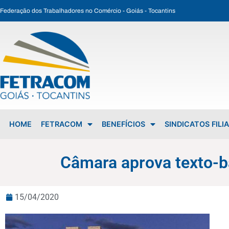
Federação dos Trabalhadores no Comércio - Goiás - Tocantins
Câmara aprova texto-base da MP do emprego Verde e Amarelo
HOME
FETRACOM
BENEFÍCIOS
SINDICATOS FILI
Câmara aprova texto-
15/04/2020