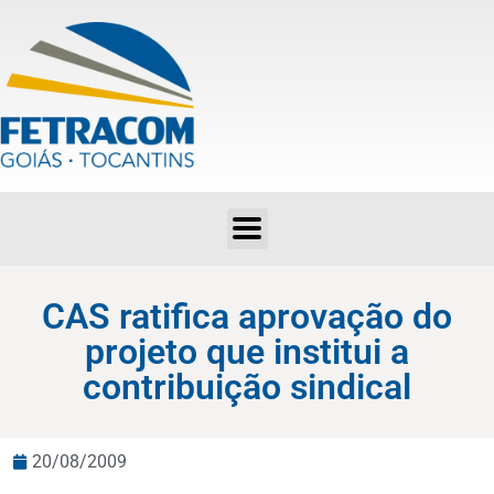
CAS ratifica aprovação do projeto que institui a contribuição sindical
CAS ratifica aprovação do
projeto que institui a
contribuição sindical
20/08/2009