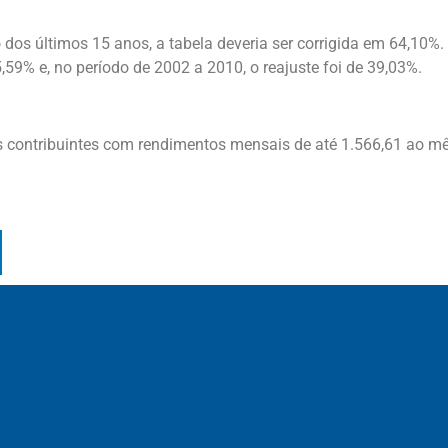
o dos últimos 15 anos, a tabela deveria ser corrigida em 64,10%
,59% e, no período de 2002 a 2010, o reajuste foi de 39,03%.
s contribuintes com rendimentos mensais de até 1.566,61 ao mê