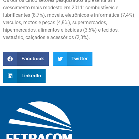
Os outros cinco setores pesquisados apresentaram
crescimento mais modesto em 2011: combustíveis e
lubrificantes (8,7%), móveis, eletrônicos e informática (7,4%),
veículos, motos e peças (4,8%), supermercados,
hipermercados, alimentos e bebidas (3,6%) e tecidos,
vestuário, calçados e acessórios (2,3%).
Facebook
Twitter
LinkedIn