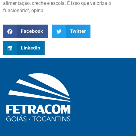
alimentação, creche e escola. É isso que valoriza o
funcionário”, opina.
Facebook
Twitter
LinkedIn