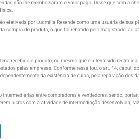
eridas não lhe reembolsaram o valor pago. Disse que com a ch
ísica.
o efetivada por Ludmilla Resende como uma usuária de sua p
 compra do produto, o que foi rebatido pelo magistrado, ao af
teria recebido o produto, ou mesmo que ela teria sido restituíd
estados pelas empresas. Conforme ressaltou, o art. 14, caput, 
ndependentemente da existência de culpa, pela reparação dos 
termediárias entre compradores e vendedores, sendo, portant
ferem lucros com a atividade de intermediação desenvolvida, r