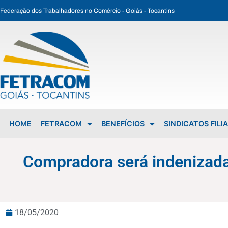
Federação dos Trabalhadores no Comércio - Goiás - Tocantins
Compradora será indenizada pelo Mercado Livre e Mercado Pago por não receber produto
HOME
FETRACOM
BENEFÍCIOS
SINDICATOS FILI
Compradora será indenizada
18/05/2020