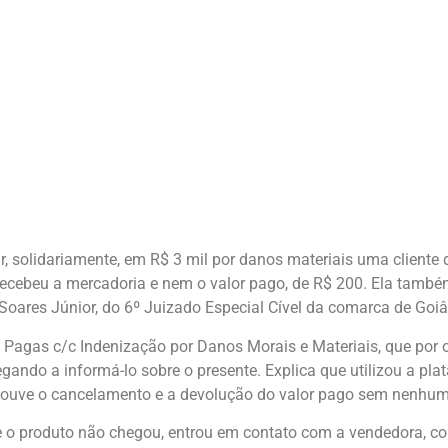
, solidariamente, em R$ 3 mil por danos materiais uma client
ecebeu a mercadoria e nem o valor pago, de R$ 200. Ela també
o Soares Júnior, do 6º Juizado Especial Cível da comarca de Goiâ
s Pagas c/c Indenização por Danos Morais e Materiais, que po
gando a informá-lo sobre o presente. Explica que utilizou a pl
, houve o cancelamento e a devolução do valor pago sem nenhuma
o produto não chegou, entrou em contato com a vendedora, con