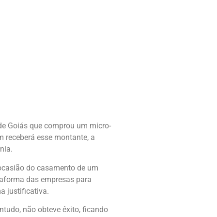
e de Goiás que comprou um micro-
m receberá esse montante, a
nia.
r ocasião do casamento de um
ataforma das empresas para
 justificativa.
tudo, não obteve êxito, ficando