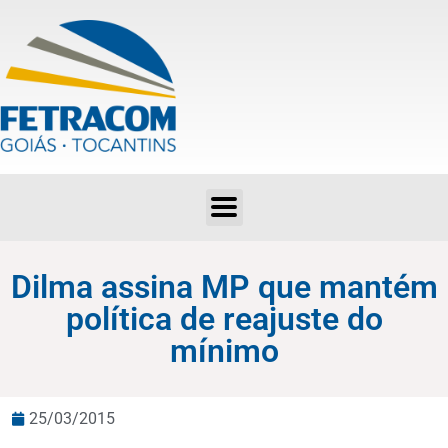
Dilma assina MP que mantém política de reajuste do mínimo
Dilma assina MP que mantém
política de reajuste do
mínimo
25/03/2015