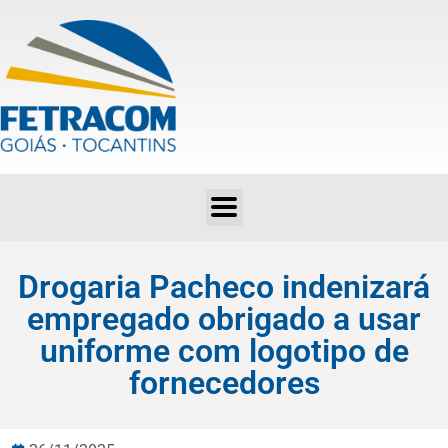
Drogaria Pacheco indenizará empregado obrigado a usar uniforme com logotipo de fornecedores
Drogaria Pacheco indenizará
empregado obrigado a usar
uniforme com logotipo de
fornecedores