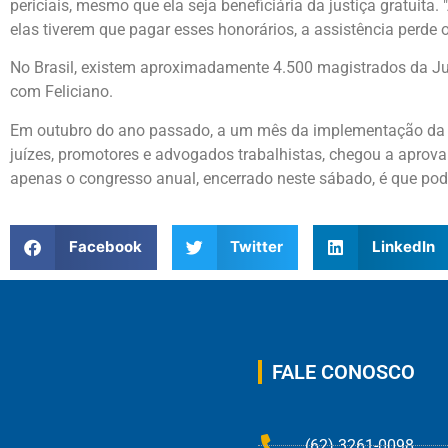
periciais, mesmo que ela seja beneficiária da justiça gratuita.
elas tiverem que pagar esses honorários, a assistência perde o c
No Brasil, existem aproximadamente 4.500 magistrados da Jus
com Feliciano.
Em outubro do ano passado, a um mês da implementação da ref
juízes, promotores e advogados trabalhistas, chegou a apro
apenas o congresso anual, encerrado neste sábado, é que pode
Facebook
Twitter
LinkedIn
FALE CONOSCO
(62) 3261-0098