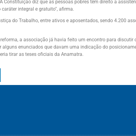
 "A Constituição diz que as pessoas pobres têm direito a assistên
aráter integral e gratuito", afirma.
tiça do Trabalho, entre ativos e aposentados, sendo 4.200 as
orma, a associação já havia feito um encontro para discutir o
var alguns enunciados que davam uma indicação do posicioname
ria tirar as teses oficiais da Anamatra.