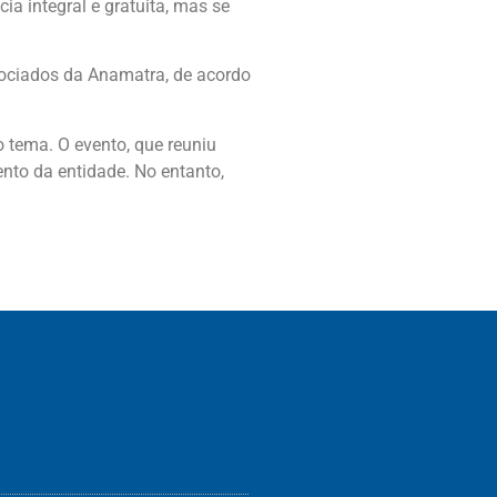
cia integral e gratuita, mas se
sociados da Anamatra, de acordo
 tema. O evento, que reuniu
nto da entidade. No entanto,