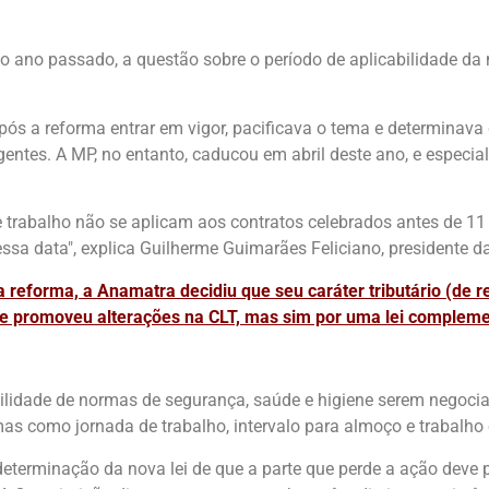
no passado, a questão sobre o período de aplicabilidade da n
pós a reforma entrar em vigor, pacificava o tema e determinava 
vigentes. A MP, no entanto, caducou em abril deste ano, e especi
de trabalho não se aplicam aos contratos celebrados antes de 11
sa data", explica Guilherme Guimarães Feliciano, presidente d
 a reforma, a Anamatra decidiu que seu caráter tributário (de 
 que promoveu alterações na CLT, mas sim por uma lei compleme
lidade de normas de segurança, saúde e higiene serem negociad
mas como jornada de trabalho, intervalo para almoço e trabalho
 determinação da nova lei de que a parte que perde a ação deve