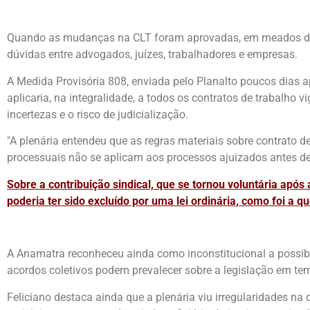
Quando as mudanças na CLT foram aprovadas, em meados do a
dúvidas entre advogados, juízes, trabalhadores e empresas.
A Medida Provisória 808, enviada pelo Planalto poucos dias a
aplicaria, na integralidade, a todos os contratos de trabalho 
incertezas e o risco de judicialização.
"A plenária entendeu que as regras materiais sobre contrato 
processuais não se aplicam aos processos ajuizados antes des
Sobre a contribuição sindical, que se tornou voluntária após
poderia ter sido excluído por uma lei ordinária, como foi a
A Anamatra reconheceu ainda como inconstitucional a possibi
acordos coletivos podem prevalecer sobre a legislação em te
Feliciano destaca ainda que a plenária viu irregularidades na