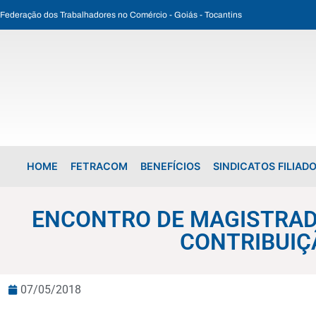
Federação dos Trabalhadores no Comércio - Goiás - Tocantins
ENCONTRO DE MAGISTRADOS DA JUSTIÇA DO TRABALHO RECONHECE CONTRIBUIÇÃO SINDICAL COMO LEGÍTIMA
HOME
FETRACOM
BENEFÍCIOS
SINDICATOS FILIAD
ENCONTRO DE MAGISTRAD
CONTRIBUIÇ
07/05/2018