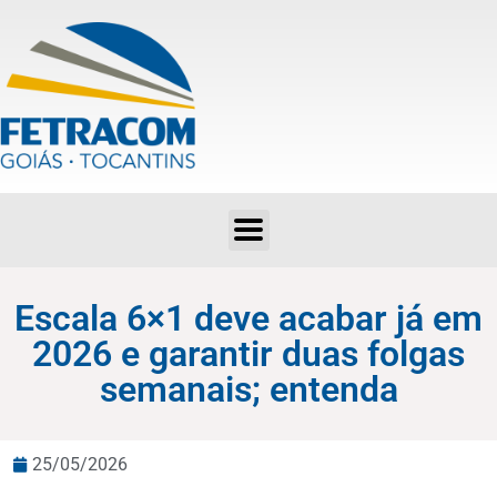
Escala 6×1 deve acabar já em 2026 e garantir duas folgas semanais; entenda
Escala 6×1 deve acabar já em
2026 e garantir duas folgas
semanais; entenda
25/05/2026