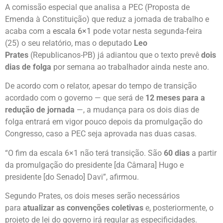
A comissão especial que analisa a PEC (Proposta de
Emenda à Constituição) que reduz a jornada de trabalho e
acaba com a
escala 6×1
pode votar nesta segunda-feira
(25) o seu relatório, mas o deputado
Leo
Prates
(Republicanos-PB) já adiantou que o texto prevê
dois
dias de folga
por semana ao trabalhador ainda neste ano.
De acordo com o relator, apesar do tempo de transição
acordado com o governo — que será de
12 meses para a
redução de jornada
—, a mudança para os dois dias de
folga entrará em vigor pouco depois da promulgação do
Congresso, caso a PEC seja aprovada nas duas casas.
“O fim da escala 6×1 não terá transição. São
60 dias
a partir
da promulgação do presidente [da Câmara] Hugo e
presidente [do Senado] Davi”, afirmou.
Segundo Prates, os dois meses serão necessários
para
atualizar as convenções coletivas
e, posteriormente, o
projeto de lei do governo irá regular as especificidades.