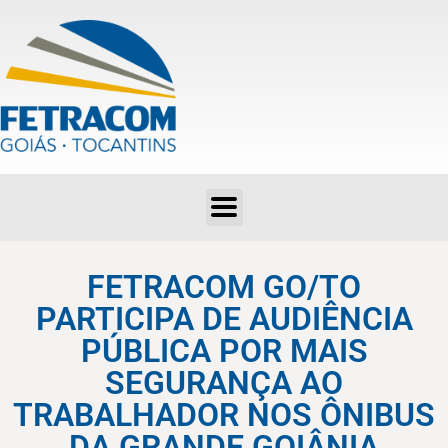
FETRACOM GO/TO PARTICIPA DE AUDIÊNCIA PÚBLICA POR MAIS SEGURANÇA AO TRABALHADOR NOS ÔNIBUS DA GRANDE GOIÂNIA
FETRACOM GO/TO
PARTICIPA DE AUDIÊNCIA
PÚBLICA POR MAIS
SEGURANÇA AO
TRABALHADOR NOS ÔNIBUS
DA GRANDE GOIÂNIA