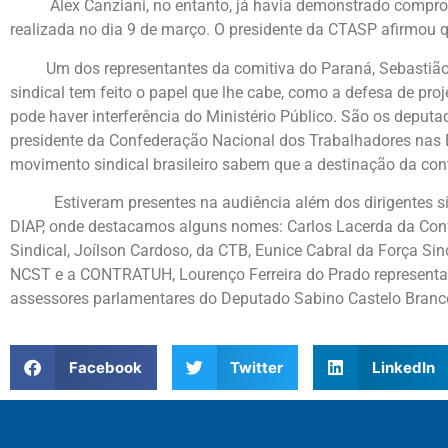
Alex Canziani, no entanto, já havia demonstrado compromet
realizada no dia 9 de março. O presidente da CTASP afirmou q
Um dos representantes da comitiva do Paraná, Sebastião R
sindical tem feito o papel que lhe cabe, como a defesa de pro
pode haver interferência do Ministério Público. São os deput
presidente da Confederação Nacional dos Trabalhadores nas 
movimento sindical brasileiro sabem que a destinação da contr
Estiveram presentes na audiência além dos dirigentes sindi
DIAP, onde destacamos alguns nomes: Carlos Lacerda da Co
Sindical, Joílson Cardoso, da CTB, Eunice Cabral da Força Si
NCST e a CONTRATUH, Lourenço Ferreira do Prado representa
assessores parlamentares do Deputado Sabino Castelo Branco
Facebook
Twitter
LinkedIn