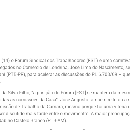
4) o Fórum Sindical dos Trabalhadores (FST) e uma comitiva
regados no Comércio de Londrina, José Lima do Nascimento, se
i (PTB-PR), para acelerar as discussões do PL 6.708/09 – qu
.
Silva Filho, “a posição do Fórum [FST] se mantém da mesma
odas as comissões da Casa”. José Augusto também reiterou a s
Comissão de Trabalho da Câmara, mesmo porque foi uma vitória d
r discutido mais tarde entre o movimento”. A maior preocupação
o Sabino Castelo Branco (PTB-AM).