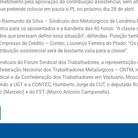
imento pela aprovação da contribuição assistencial, sem alt
ue pretende colocar em pauta o PL no próximo dia 28 de abril.
aimundo da Silva – Sindicato dos Metalúrgicos de Londrina-
jetos para os aposentados e a bandeira das 40 horas: “A classe
ados que precisam definir essa situação”, defendeu. Posição t
Empresas de Crédito – Contec, Lourenço Ferreira do Prado: “O
ibuição assistencial será de bastante valia para a classe”.
cais do Fórum Sindical dos Trabalhadores, a representação de
nfederação Nacional dos Trabalhadores Metalúrgicos – CNTM, 
ndical e da Confederação dos Trabalhadores em Vestuário, Moac
ndo a UGT e a CONTEC, Humberto Jorge da CUT, o deputado Rob
 (Marcelo) e do FST, (Marco Antonio Campanella).