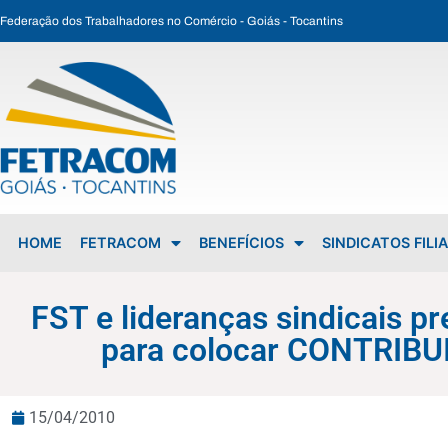
Federação dos Trabalhadores no Comércio - Goiás - Tocantins
FST e lideranças sindicais pressionam na Comissão do Trabalho da Câmara para colocar CONTRIBUIÇÃO ASSISTENCIAL na pauta de votação
HOME
FETRACOM
BENEFÍCIOS
SINDICATOS FILI
FST e lideranças sindicais 
para colocar CONTRIBU
15/04/2010