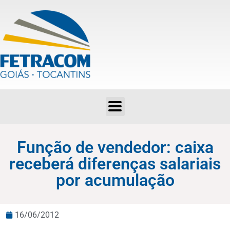
Função de vendedor: caixa receberá diferenças salariais por acumulação
Função de vendedor: caixa
receberá diferenças salariais
por acumulação
16/06/2012