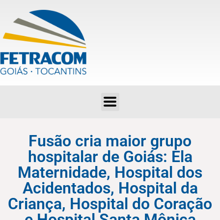
Fusão cria maior grupo hospitalar de Goiás: Ela Maternidade, Hospital dos Acidentados, Hospital da Criança, Hospital do Coração e Hospital Santa Mônica
Fusão cria maior grupo
hospitalar de Goiás: Ela
Maternidade, Hospital dos
Acidentados, Hospital da
Criança, Hospital do Coração
e Hospital Santa Mônica