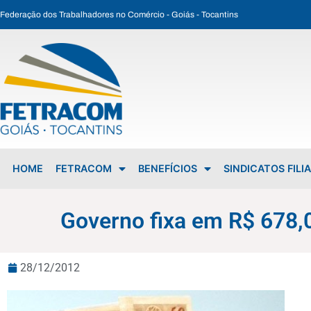
Federação dos Trabalhadores no Comércio - Goiás - Tocantins
Governo fixa em R$ 678,00 mensais o novo valor do salário-mínimo
HOME
FETRACOM
BENEFÍCIOS
SINDICATOS FILI
Governo fixa em R$ 678,
28/12/2012