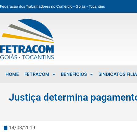
Federação dos Trabalhadores no Comércio - Goiás - Tocantins
Justiça determina pagamento de direitos trabalhistas de ex-funcionários da Encol
HOME
FETRACOM
BENEFÍCIOS
SINDICATOS FILI
Justiça determina pagamento 
14/03/2019