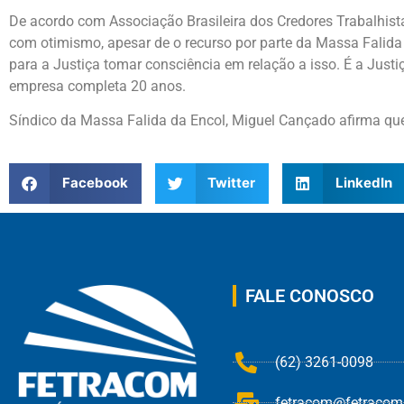
De acordo com Associação Brasileira dos Credores Trabalhistas
com otimismo, apesar de o recurso por parte da Massa Falida
para a Justiça tomar consciência em relação a isso. É a Justiça
empresa completa 20 anos.
Síndico da Massa Falida da Encol, Miguel Cançado afirma que
Facebook
Twitter
LinkedIn
FALE CONOSCO
(62) 3261-0098
fetracom@fetracom.