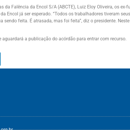
 da Falência da Encol S/A (ABCTE), Luiz Eloy Oliveira, os ex-f
 da Encol já ser esperado. “Todos os trabalhadores tiveram se
 sendo feita. É atrasada, mas foi feita”, diz o presidente. Nest
 aguardará a publicação do acórdão para entrar com recurso.
org.br