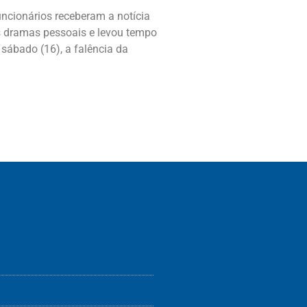
uncionários receberam a notícia
us dramas pessoais e levou tempo
e sábado (16), a falência da