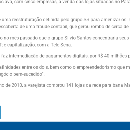
ociava, com cinco empresas, a venda das lojas situadas no Par
 de uma reestruturação definida pelo grupo SS para amenizar os
coberta de uma fraude contábil, que gerou rombo de cerca de R$
do no mês passado que o grupo Silvio Santos concentraria seus 
 e capitalização, com a Tele Sena.
z intermediação de pagamentos digitais, por R$ 40 milhões pa
s afinidades entre os dois, bem como o empreendedorismo que ma
negócio bem-sucedido”.
o de 2010, a varejista comprou 141 lojas da rede paraibana M