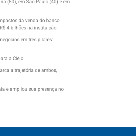
aná (80), em São Paulo (40) e em
 impactos da venda do banco
 4 bilhões na instituição.
negócios em três pilares:
ra a Cielo.
rca a trajetória de ambos,
aia e ampliou sua presença no