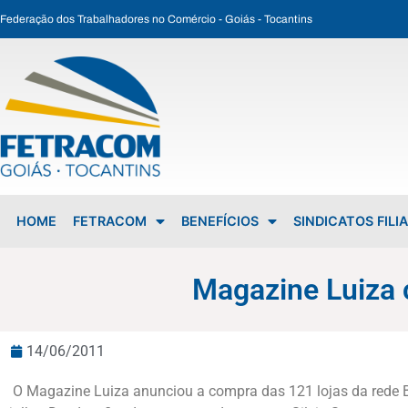
Federação dos Trabalhadores no Comércio - Goiás - Tocantins
Magazine Luiza compra lojas do Baú da Felicidade
HOME
FETRACOM
BENEFÍCIOS
SINDICATOS FILI
Magazine Luiza 
14/06/2011
O Magazine Luiza anunciou a compra das 121 lojas da rede Ba