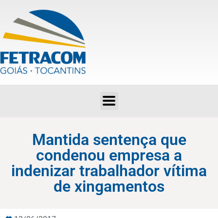
Mantida sentença que condenou empresa a indenizar trabalhador vítima de xingamentos
Mantida sentença que
condenou empresa a
indenizar trabalhador vítima
de xingamentos