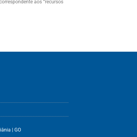
 correspondente aos “recursos
iânia | GO