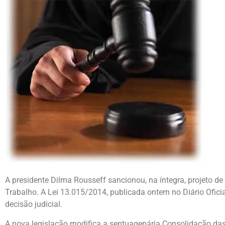
A presidente Dilma Rousseff sancionou, na íntegra, projeto d
Trabalho. A Lei 13.015/2014, publicada ontem no Diário Ofici
decisão judicial.
A nova legislação modifica a septuagenária Consolidação das 