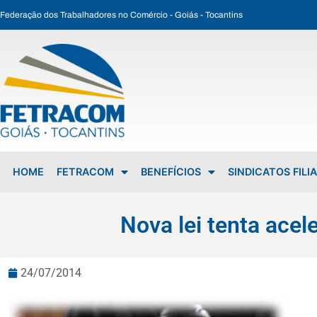
Federação dos Trabalhadores no Comércio - Goiás - Tocantins
Nova lei tenta acelerar processos na Justiça Trabalhista
HOME
FETRACOM
BENEFÍCIOS
SINDICATOS FILI
Nova lei tenta acel
24/07/2014