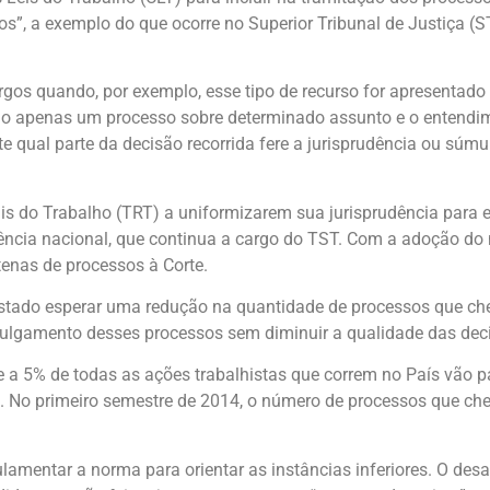
s”, a exemplo do que ocorre no Superior Tribunal de Justiça (ST
gos quando, por exemplo, esse tipo de recurso for apresentado
rão apenas um processo sobre determinado assunto e o entendim
e qual parte da decisão recorrida fere a jurisprudência ou súmu
nais do Trabalho (TRT) a uniformizarem sua jurisprudência para e
ência nacional, que continua a cargo do TST. Com a adoção do
tenas de processos à Corte.
 Estado esperar uma redução na quantidade de processos que c
 julgamento desses processos sem diminuir a qualidade das deci
e a 5% de todas as ações trabalhistas que correm no País vão p
l. No primeiro semestre de 2014, o número de processos que 
gulamentar a norma para orientar as instâncias inferiores. O des