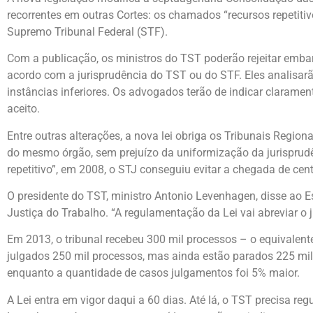
recorrentes em outras Cortes: os chamados “recursos repetitivo
Supremo Tribunal Federal (STF).
Com a publicação, os ministros do TST poderão rejeitar embar
acordo com a jurisprudência do TST ou do STF. Eles analisa
instâncias inferiores. Os advogados terão de indicar clarament
aceito.
Entre outras alterações, a nova lei obriga os Tribunais Regio
do mesmo órgão, sem prejuízo da uniformização da jurisprud
repetitivo”, em 2008, o STJ conseguiu evitar a chegada de cen
O presidente do TST, ministro Antonio Levenhagen, disse ao
Justiça do Trabalho. “A regulamentação da Lei vai abreviar o
Em 2013, o tribunal recebeu 300 mil processos – o equivalent
julgados 250 mil processos, mas ainda estão parados 225 mi
enquanto a quantidade de casos julgamentos foi 5% maior.
A Lei entra em vigor daqui a 60 dias. Até lá, o TST precisa re