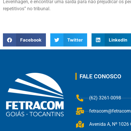
Levenhagen, é encontrar uma saída para não prejudicar os ped
repetitivos” no tribunal.
Facebook
Twitter
LinkedIn
FALE CONOSCO
(62) 3261-0098
fetracom@fetracom.
Avenida A, Nº 1026 Q