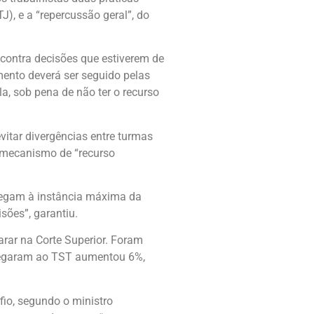
J), e a “repercussão geral”, do
 contra decisões que estiverem de
ento deverá ser seguido pelas
la, sob pena de não ter o recurso
vitar divergências entre turmas
 mecanismo de “recurso
hegam à instância máxima da
sões”, garantiu.
arar na Corte Superior. Foram
chegaram ao TST aumentou 6%,
afio, segundo o ministro