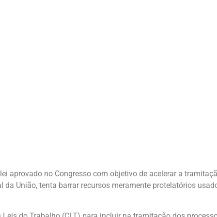
e lei aprovado no Congresso com objetivo de acelerar a tramitaç
al da União, tenta barrar recursos meramente protelatórios usa
Leis do Trabalho (CLT) para incluir na tramitação dos processo