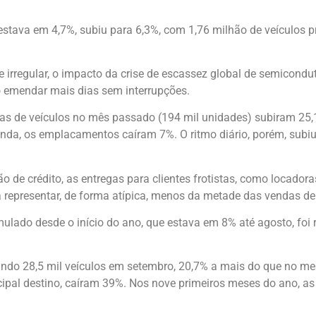
estava em 4,7%, subiu para 6,3%, com 1,76 milhão de veículos pr
 irregular, o impacto da crise de escassez global de semicon
 emendar mais dias sem interrupções.
as de veículos no mês passado (194 mil unidades) subiram 25,
da, os emplacamentos caíram 7%. O ritmo diário, porém, subiu
ão de crédito, as entregas para clientes frotistas, como locado
a representar, de forma atípica, menos da metade das vendas de
do desde o início do ano, que estava em 8% até agosto, foi re
ndo 28,5 mil veículos em setembro, 20,7% a mais do que no m
cipal destino, caíram 39%. Nos nove primeiros meses do ano, 