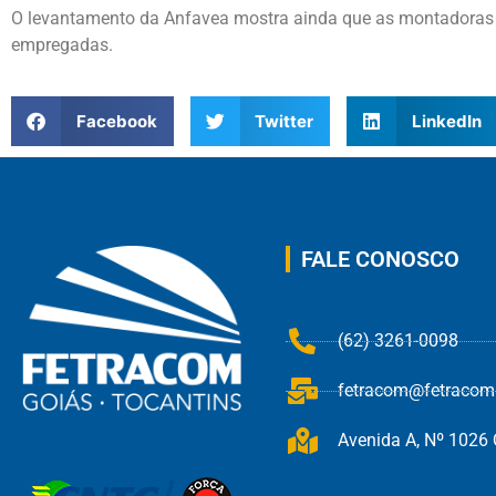
O levantamento da Anfavea mostra ainda que as montadoras 
empregadas.
Facebook
Twitter
LinkedIn
FALE CONOSCO
(62) 3261-0098
fetracom@fetracom.
Avenida A, Nº 1026 Q