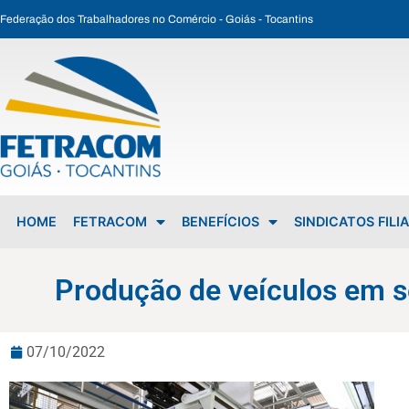
Federação dos Trabalhadores no Comércio - Goiás - Tocantins
Produção de veículos em setembro cresce 19,3% na comparação anual
HOME
FETRACOM
BENEFÍCIOS
SINDICATOS FILI
Produção de veículos em 
07/10/2022