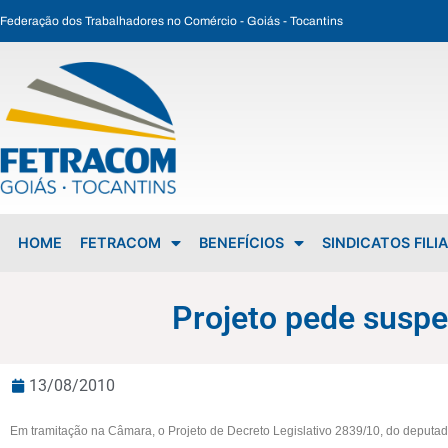
Federação dos Trabalhadores no Comércio - Goiás - Tocantins
Projeto pede suspensão do sistema de ponto eletrônico
HOME
FETRACOM
BENEFÍCIOS
SINDICATOS FILI
Projeto pede suspe
13/08/2010
Em tramitação na Câmara, o Projeto de Decreto Legislativo 2839/10, do deputa