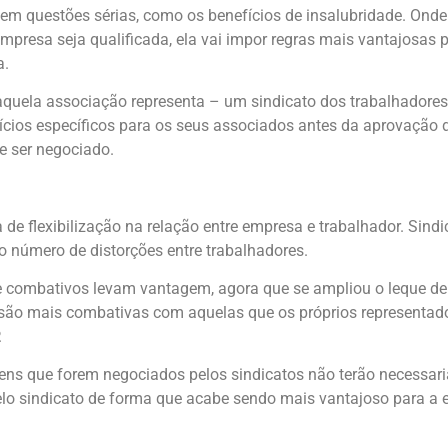
em questões sérias, como os benefícios de insalubridade. Onde 
empresa seja qualificada, ela vai impor regras mais vantajosas p
a.
e aquela associação representa – um sindicato dos trabalhador
ícios específicos para os seus associados antes da aprovação d
e ser negociado.
de flexibilização na relação entre empresa e trabalhador. Sind
 número de distorções entre trabalhadores.
s e combativos levam vantagem, agora que se ampliou o leque d
 são mais combativas com aquelas que os próprios representad
.
tens que forem negociados pelos sindicatos não terão necessar
elo sindicato de forma que acabe sendo mais vantajoso para a 