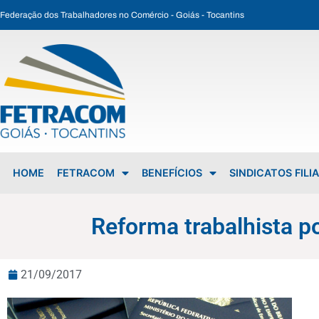
Federação dos Trabalhadores no Comércio - Goiás - Tocantins
Reforma trabalhista pode criar distorções entre trabalhadores
HOME
FETRACOM
BENEFÍCIOS
SINDICATOS FILI
Reforma trabalhista po
21/09/2017