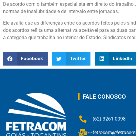
De acordo com o também especialista em direito do trabalho 
normas de insalubridade e de intervalo entre jornadas.
Ele avalia que as diferenças entre os acordos feitos pelos si
dos acordos reflita uma alternativa aceitável para as duas p
a categoria que trabalha no interior do Estado. Sindicatos mai
Facebook
Twitter
LinkedIn
FALE CONOSCO
(62) 3261-0098
fetracom@fetracom.