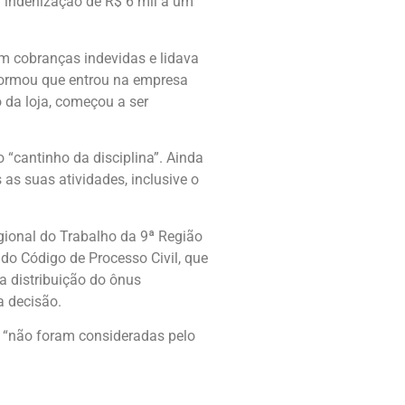
 indenização de R$ 6 mil a um
 cobranças indevidas e lidava
nformou que entrou na empresa
 da loja, começou a ser
 “cantinho da disciplina”. Ainda
as suas atividades, inclusive o
gional do Trabalho da 9ª Região
 do Código de Processo Civil, que
a distribuição do ônus
a decisão.
s “não foram consideradas pelo