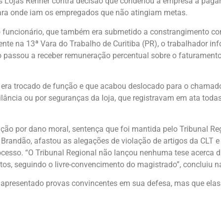
as Lojas Renner contra decisão que condenou a empresa a pagar
l para onde iam os empregados que não atingiam metas.
funcionário, que também era submetido a constrangimento com
ente na 13ª Vara do Trabalho de Curitiba (PR), o trabalhador i
do passou a receber remuneração percentual sobre o faturamento
le era trocado de função e que acabou deslocado para o chamado
ncia ou por seguranças da loja, que registravam em ata todas 
ção por dano moral, sentença que foi mantida pelo Tribunal Re
o Brandão, afastou as alegações de violação de artigos da CLT e
rocesso. “O Tribunal Regional não lançou nenhuma tese acerca d
tos, seguindo o livre-convencimento do magistrado”, concluiu n
er apresentado provas convincentes em sua defesa, mas que ela