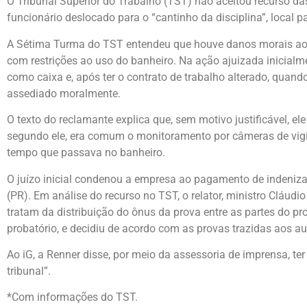
O Tribunal Superior do Trabalho (TST) não aceitou recurso d
funcionário deslocado para o “cantinho da disciplina”, loca
A Sétima Turma do TST entendeu que houve danos morais ao 
com restrições ao uso do banheiro. Na ação ajuizada inicialm
como caixa e, após ter o contrato de trabalho alterado, quan
assediado moralmente.
O texto do reclamante explica que, sem motivo justificável, e
segundo ele, era comum o monitoramento por câmeras de vigilâ
tempo que passava no banheiro.
O juízo inicial condenou a empresa ao pagamento de indeniza
(PR). Em análise do recurso no TST, o relator, ministro Cláudi
tratam da distribuição do ônus da prova entre as partes do p
probatório, e decidiu de acordo com as provas trazidas aos au
Ao iG, a Renner disse, por meio da assessoria de imprensa, t
tribunal”.
*Com informações do TST.