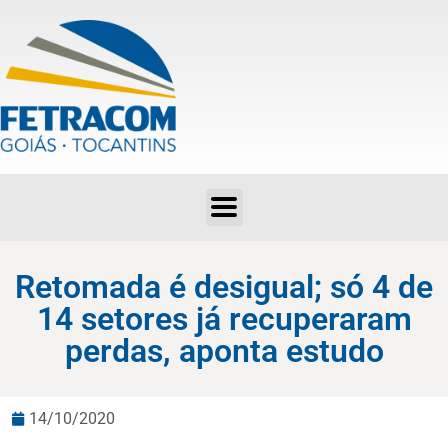
Retomada é desigual; só 4 de 14 setores já recuperaram perdas, aponta estudo
Retomada é desigual; só 4 de
14 setores já recuperaram
perdas, aponta estudo
14/10/2020