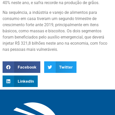
40% neste ano, e safra recorde na produção de grãos.
Na sequência, a indústria e varejo de alimentos para
consumo em casa tiveram um segundo trimestre de
crescimento forte ante 2019, principalmente em itens
básicos, como massas e biscoitos. Os dois segmentos
foram beneficiados pelo auxílio emergencial, que deverá
injetar R$ 321,8 bilhões neste ano na economia, com foco
nas pessoas mais vulneráveis.
Facebook
Twitter
LinkedIn