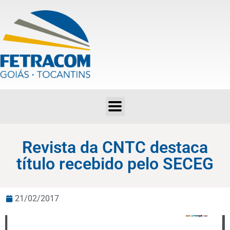
Revista da CNTC destaca título recebido pelo SECEG
Revista da CNTC destaca
título recebido pelo SECEG
21/02/2017