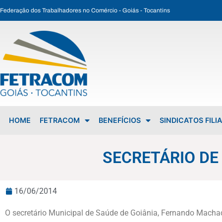
Federação dos Trabalhadores no Comércio - Goiás - Tocantins
SECRETÁRIO DE SAÚDE VISITA SECEG VILA NOVA
HOME
FETRACOM
BENEFÍCIOS
SINDICATOS FILI
SECRETÁRIO DE
16/06/2014
O secretário Municipal de Saúde de Goiânia, Fernando Machado