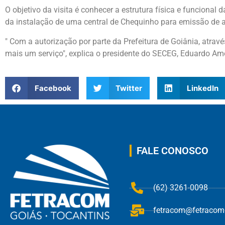
O objetivo da visita é conhecer a estrutura física e funcional
da instalação de uma central de Chequinho para emissão de 
" Com a autorização por parte da Prefeitura de Goiânia, atrav
mais um serviço", explica o presidente do SECEG, Eduardo Am
Facebook
Twitter
LinkedIn
FALE CONOSCO
(62) 3261-0098
fetracom@fetracom.