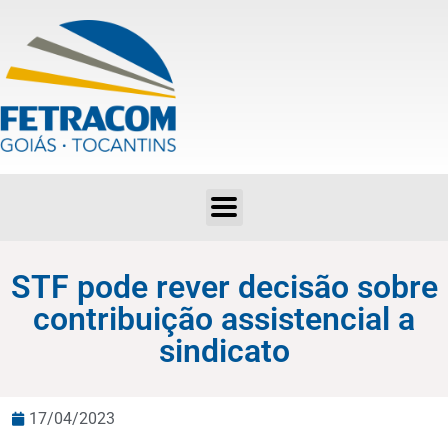
STF pode rever decisão sobre contribuição assistencial a sindicato
STF pode rever decisão sobre
contribuição assistencial a
sindicato
17/04/2023