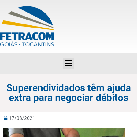
Superendividados têm ajuda extra para negociar débitos
Superendividados têm ajuda
extra para negociar débitos
17/08/2021