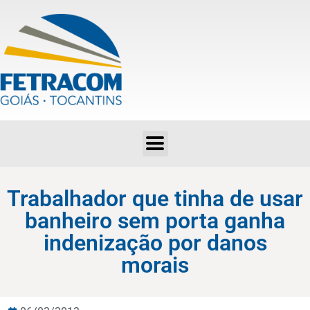
Trabalhador que tinha de usar banheiro sem porta ganha indenização por danos morais
Trabalhador que tinha de usar
banheiro sem porta ganha
indenização por danos
morais