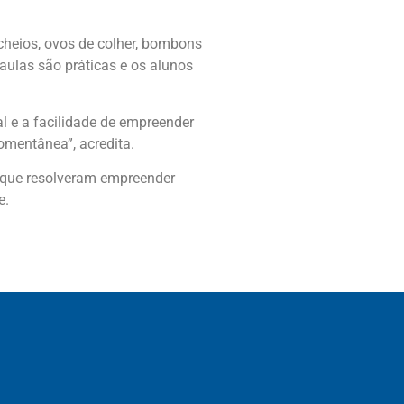
cheios, ovos de colher, bombons
aulas são práticas e os alunos
l e a facilidade de empreender
omentânea”, acredita.
 que resolveram empreender
e.