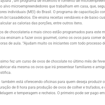
rajoara”, um programa de incentivo e fomento de microempreen
lico alvo microempreendedores que trabalham em casa, que, seg
es individuais (MEI) do Brasil. O programa de capacitação co
om.br/casadebolos. Ele ensina receitas vendáveis e de baixo cus
lcular as calorias das porções, entre outros itens.
os de chocolateria e mais cinco estão programados para este mê
coa ensinam a fazer ovos gourmet, como os ovos para comer de
 horas de aula. “Ajudam muito os iniciantes com todo processo 
imo fez um curso de ovos de chocolate no último mês de fevere
fabricar ela mesma os ovos que irá presentear familiares e amig
tifica.
 também está oferecendo oficinas para quem deseja produzir o
uração de 8 hora para produção de ovos de colher e trufados, e
delagem e temperagem e recheios. O primeiro pode ser pago em