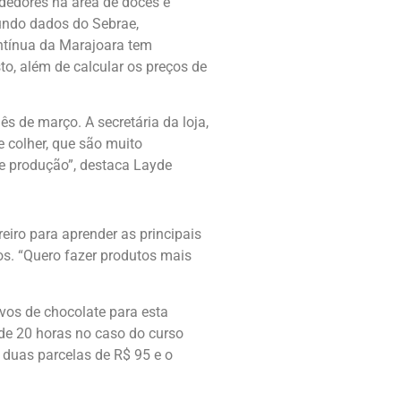
dedores na área de doces e
undo dados do Sebrae,
ntínua da Marajoara tem
to, além de calcular os preços de
s de março. A secretária da loja,
 colher, que são muito
de produção”, destaca Layde
iro para aprender as principais
os. “Quero fazer produtos mais
vos de chocolate para esta
 de 20 horas no caso do curso
 duas parcelas de R$ 95 e o