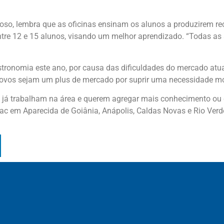
so, lembra que as oficinas ensinam os alunos a produzirem re
tre 12 e 15 alunos, visando um melhor aprendizado. “Todas as 
ronomia este ano, por causa das dificuldades do mercado atua
s ovos sejam um plus de mercado por suprir uma necessidade m
e já trabalham na área e querem agregar mais conhecimento ou
ac em Aparecida de Goiânia, Anápolis, Caldas Novas e Rio Verd