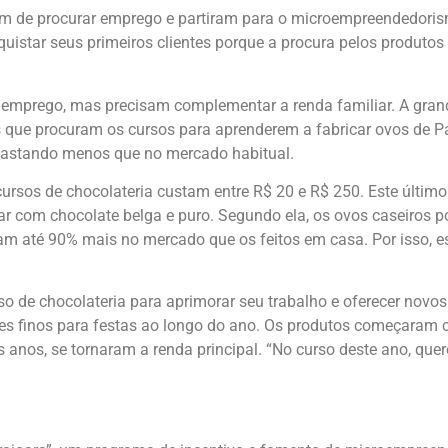
ram de procurar emprego e partiram para o microempreendedori
istar seus primeiros clientes porque a procura pelos produtos
emprego, mas precisam complementar a renda familiar. A grand
s que procuram os cursos para aprenderem a fabricar ovos de P
 gastando menos que no mercado habitual.
ursos de chocolateria custam entre R$ 20 e R$ 250. Este últim
har com chocolate belga e puro. Segundo ela, os ovos caseiros
m até 90% mais no mercado que os feitos em casa. Por isso, e
rso de chocolateria para aprimorar seu trabalho e oferecer novo
es finos para festas ao longo do ano. Os produtos começaram 
s anos, se tornaram a renda principal. “No curso deste ano, qu