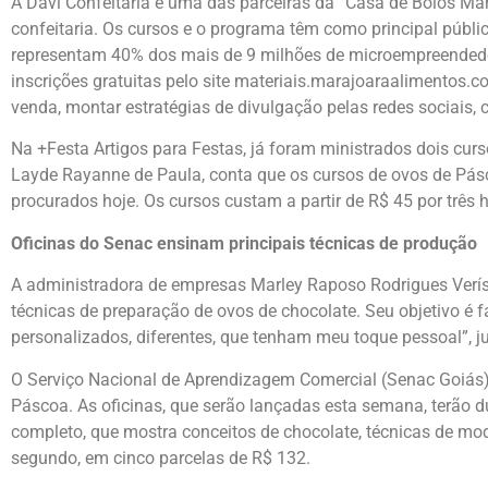
A Davi Confeitaria é uma das parceiras da “Casa de Bolos Ma
confeitaria. Os cursos e o programa têm como principal púb
representam 40% dos mais de 9 milhões de microempreendedor
inscrições gratuitas pelo site materiais.marajoaraalimentos.c
venda, montar estratégias de divulgação pelas redes sociais, ca
Na +Festa Artigos para Festas, já foram ministrados dois curs
Layde Rayanne de Paula, conta que os cursos de ovos de Pás
procurados hoje. Os cursos custam a partir de R$ 45 por três
Oficinas do Senac ensinam principais técnicas de produção
A administradora de empresas Marley Raposo Rodrigues Veríss
técnicas de preparação de ovos de chocolate. Seu objetivo é 
personalizados, diferentes, que tenham meu toque pessoal”, jus
O Serviço Nacional de Aprendizagem Comercial (Senac Goiás)
Páscoa. As oficinas, que serão lançadas esta semana, terão d
completo, que mostra conceitos de chocolate, técnicas de mo
segundo, em cinco parcelas de R$ 132.