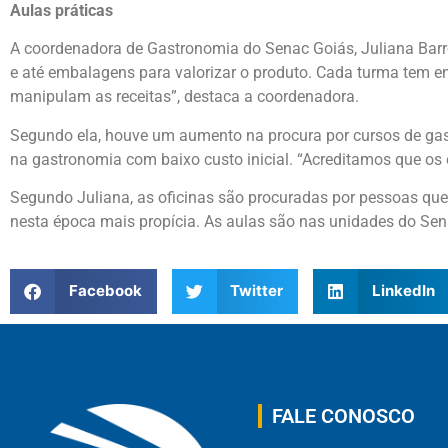
Aulas práticas
A coordenadora de Gastronomia do Senac Goiás, Juliana Barro
e até embalagens para valorizar o produto. Cada turma tem en
manipulam as receitas”, destaca a coordenadora.
Segundo ela, houve um aumento na procura por cursos de gast
na gastronomia com baixo custo inicial. “Acreditamos que o
Segundo Juliana, as oficinas são procuradas por pessoas qu
nesta época mais propícia. As aulas são nas unidades do Sen
Facebook
Twitter
LinkedIn
FALE CONOSCO