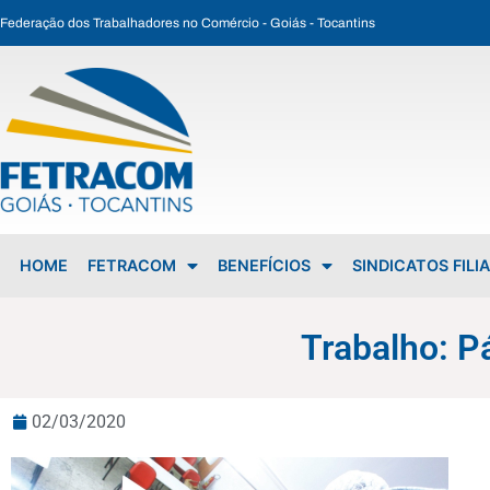
Federação dos Trabalhadores no Comércio - Goiás - Tocantins
Trabalho: Páscoa incrementa renda extra
HOME
FETRACOM
BENEFÍCIOS
SINDICATOS FILI
Trabalho: P
02/03/2020