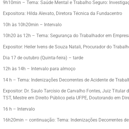
9h10min – Tema: Saúde Mental e Trabalho Seguro: Investiga
Expositora: Hilda Alevato, Diretora Técnica da Fundacentro
10h às 10h20min – Intervalo
10h20 às 12h – Tema: Segurança do Trabalhador em Empresa
Expositor: Heiler Ivens de Souza Natali, Procurador do Traba
Dia 17 de outubro (Quinta-feira) – tarde
12h às 14h – Intervalo para almoço
14 h – Tema: Indenizações Decorrentes de Acidente de Traba
Expositor: Dr. Saulo Tarcísio de Carvalho Fontes, Juiz Titula
TST, Mestre em Direito Público pela UFPE, Doutorando em Dir
16 h – Intervalo
16h20min – continuação: Tema: Indenizações Decorrentes de