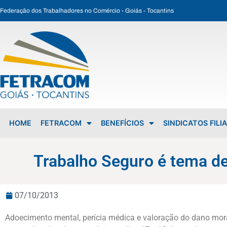
Federação dos Trabalhadores no Comércio - Goiás - Tocantins
Trabalho Seguro é tema de seminário no Fórum Trabalhista de Goiânia
HOME
FETRACOM
BENEFÍCIOS
SINDICATOS FILI
Trabalho Seguro é tema de
07/10/2013
Adoecimento mental, perícia médica e valoração do dano mor