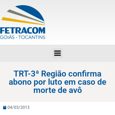
TRT-3ª Região confirma abono por luto em caso de morte de avô
TRT-3ª Região confirma
abono por luto em caso de
morte de avô
04/03/2013