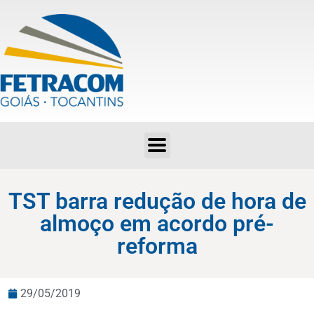
TST barra redução de hora de almoço em acordo pré-reforma
TST barra redução de hora de
almoço em acordo pré-
reforma
29/05/2019