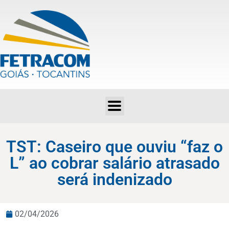
TST: Caseiro que ouviu “faz o L” ao cobrar salário atrasado será indenizado
TST: Caseiro que ouviu “faz o
L” ao cobrar salário atrasado
será indenizado
02/04/2026