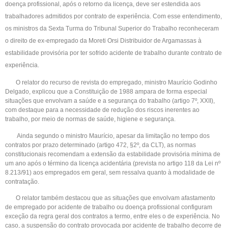
doença profissional, após o retorno da licença, deve ser estendida aos
trabalhadores admitidos por contrato de experiência. Com esse entendimento,
os ministros da Sexta Turma do Tribunal Superior do Trabalho reconheceram
o direito de ex-empregado da Moreti Orsi Distribuidor de Argamassas à
estabilidade provisória por ter sofrido acidente de trabalho durante contrato de
experiência.
O relator do recurso de revista do empregado, ministro Maurício Godinho
Delgado, explicou que a Constituição de 1988 ampara de forma especial
situações que envolvam a saúde e a segurança do trabalho (artigo 7º, XXII),
com destaque para a necessidade de redução dos riscos inerentes ao
trabalho, por meio de normas de saúde, higiene e segurança.
Ainda segundo o ministro Maurício, apesar da limitação no tempo dos
contratos por prazo determinado (artigo 472, §2º, da CLT), as normas
constitucionais recomendam a extensão da estabilidade provisória mínima de
um ano após o término da licença acidentária (prevista no artigo 118 da Lei nº
8.213/91) aos empregados em geral, sem ressalva quanto à modalidade de
contratação.
O relator também destacou que as situações que envolvam afastamento
de empregado por acidente de trabalho ou doença profissional configuram
exceção da regra geral dos contratos a termo, entre eles o de experiência. No
caso, a suspensão do contrato provocada por acidente de trabalho decorre de