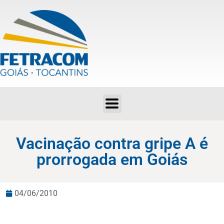
Vacinação contra gripe A é prorrogada em Goiás
Vacinação contra gripe A é
prorrogada em Goiás
04/06/2010