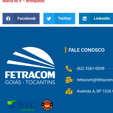
Maria M.V – Brinquedo
Facebook
Twitter
LinkedIn
FALE CONOSCO
(62) 3261-0098
fetracom@fetracom.
Avenida A, Nº 1026 Q