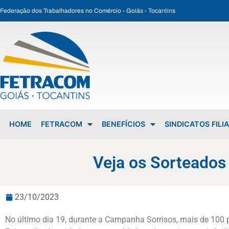
Federação dos Trabalhadores no Comércio - Goiás - Tocantins
Veja os Sorteados da Campanha Mais Sorrisos SECEG
HOME
FETRACOM
BENEFÍCIOS
SINDICATOS FILI
Veja os Sorteado
23/10/2023
No último dia 19, durante a Campanha Sorrisos, mais de 100 p